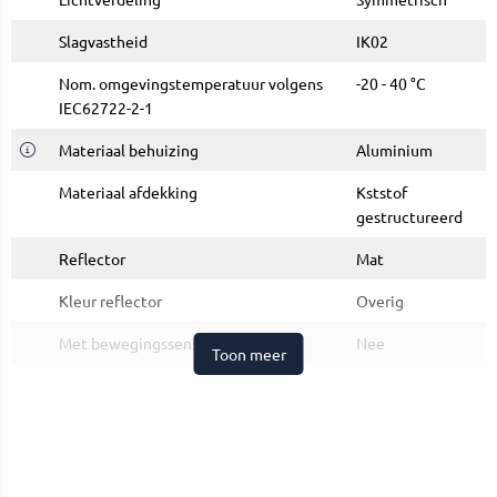
Slagvastheid
IK02
Nom. omgevingstemperatuur volgens
-20 - 40 °C
IEC62722-2-1
Materiaal behuizing
Aluminium
Materiaal afdekking
Kststof
gestructureerd
Reflector
Mat
Kleur reflector
Overig
Met bewegingssensor
Nee
Toon meer
Met lichtsensor
Nee
Merk
Pragmalux
Categorie
LED Downlight
Mado Mat