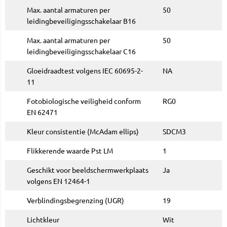
Max. aantal armaturen per
50
leidingbeveiligingsschakelaar B16
Max. aantal armaturen per
50
leidingbeveiligingsschakelaar C16
Gloeidraadtest volgens IEC 60695-2-
NA
11
Fotobiologische veiligheid conform
RG0
EN 62471
Kleur consistentie (McAdam ellips)
SDCM3
Flikkerende waarde Pst LM
1
Geschikt voor beeldschermwerkplaats
Ja
volgens EN 12464-1
Verblindingsbegrenzing (UGR)
19
Lichtkleur
Wit