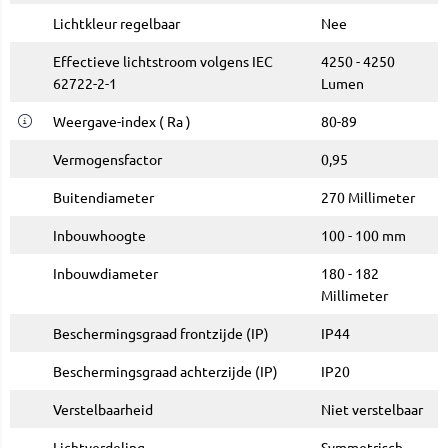
Lichtkleur regelbaar
Nee
Effectieve lichtstroom volgens IEC
4250 - 4250
62722-2-1
Lumen
Weergave-index ( Ra )
80-89
Vermogensfactor
0,95
Buitendiameter
270 Millimeter
Inbouwhoogte
100 - 100 mm
Inbouwdiameter
180 - 182
Millimeter
Beschermingsgraad frontzijde (IP)
IP44
Beschermingsgraad achterzijde (IP)
IP20
Verstelbaarheid
Niet verstelbaar
Lichtverdeling
Symmetrisch