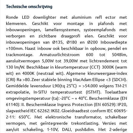
Technische omschrijving
Ronde LED downlighter met aluminium refl ector met
klemveren. Geschikt voor montage in plafonds met
inbouwopeningen, lamellensystemen, systeemplafonds met
verborgen en zichtbare draagprofi elen. Geschikt voor
inbouwopeningen van Ø135, Ø180 en Ø200 Inbouwdiepte
=100mm. Naast inbouw ook beschikbaar in opbouw, pendel en
trackmontage. Armatuurlichtstroom 600 tot 5048lm,
aansluitvermogen 5,00W tot 39,00W met lichtrendement tot
130 lm/W. Beschikbaar in kleurtemperatuur (CCT) 3000K (warm
wit) en 4000K (neutraal wit). Algemene kleurweergave-index
(CRI) Ra >80. Zeer stabiele binning MacAdam Ellipse <3 (SDCM).
Gemiddelde levensduur L90(tq 25°C) = >54.000 volgens TM-21
extrapolatie, In-SITU temperatuurtest (ISTMT). Toelaatbare
omgevingstemperatuur (ta): -20°C ~ + 40°C. Beschermklasse (EN
61140): II. Beschermklasse Ingress Protection (EN 60529): IP20,
slagvastheid IEC 62262: IK02. Gloeidraadtest conform IEC 60695-
2-11: 650°C. Met elektronische transformator, schakelbaar
vermogen, met geïntegreerde trekontlasting. Versies met
aan/uit schakeling, 1-10V, DALI, push&dim. Met 2-aderige