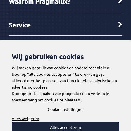
Waarom Pragmalux?
Diameter
205 mm
Hoogte
190 mm
Service
Garantie
5 Jaar
Merk
Pragmalux
Ketenpartners
Categorie
LED Downlight Mado Opbouw
Wij gebruiken cookies
EAN Code
*
Wij maken gebruik van cookies en andere technieken.
Tools
Door op ‘’alle cookies accepteren’’ te drukken ga je
Artikelcode
3501336
akkoord met het plaatsen van functionele, analytische en
advertising cookies.
Verpakking
Stuk(s)
Door gebruik te maken van pragmalux.com verleen je
Contact
toestemming om cookies te plaatsen.
Cookie instellingen
Alles weigeren
Alles accepteren