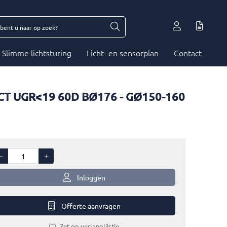
Slimme lichtsturing
Licht- en sensorplan
Contact
-CCT UGR<19 60D BØ176 - GØ150-160
Inloggen
Offerte aanvragen
Zet op verlanglijstje