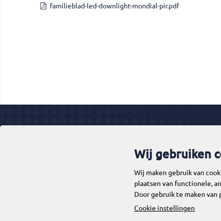
familieblad-led-downlight-mondial-pir.pdf
Waarom Pragmalux?
Service
Wij gebruiken c
Topkwaliteit componenten
Klant worden
Wij maken gebruik van cooki
Grote voorraad & snelle levering
Offerte op m
plaatsen van functionele, an
Duurzame modulaire producten
2ba
Door gebruik te maken van 
Innovatieve verlichtingsoplossingen
DIALux
Cookie instellingen
Assemblage in Nederland
Garantie en ce