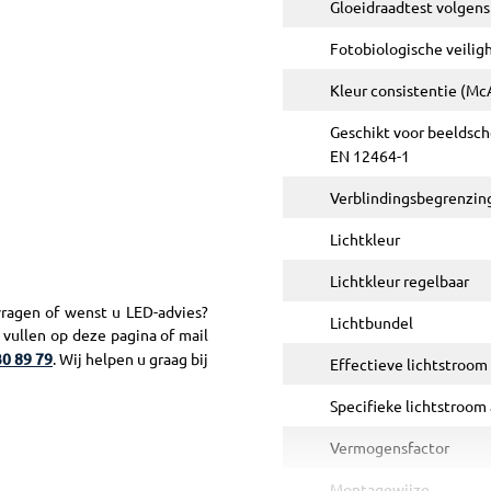
Gloeidraadtest volgens
Fotobiologische veili
Kleur consistentie (Mc
Geschikt voor beeldsc
EN 12464-1
Verblindingsbegrenzin
Lichtkleur
Lichtkleur regelbaar
vragen of wenst u LED-advies?
Lichtbundel
e vullen op deze pagina of mail
0 89 79
. Wij helpen u graag bij
Effectieve lichtstroom
Specifieke lichtstroom
Vermogensfactor
Montagewijze