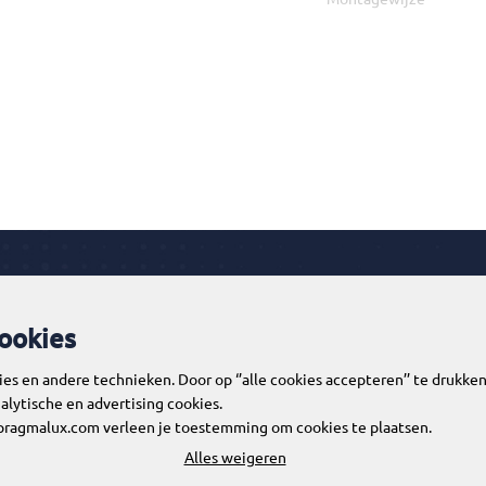
Buitendiameter
Inbouwhoogte
Inbouwdiameter
Beschermingsgraad fron
Beschermingsgraad acht
Verstelbaarheid
Ketenpartners
Tools
Lichtverdeling
Slagvastheid
ookies
?
Installateurs
Blog
Nom. omgevingstemper
es en andere technieken. Door op ‘’alle cookies accepteren’’ te drukke
aat
Architecten en adviseurs
Product Series
IEC62722-2-1
alytische en advertising cookies.
Opdrachtgevers
Lichtadvies
pragmalux.com verleen je toestemming om cookies te plaatsen.
Materiaal behuizing
Slimme lichtsturing
Alles weigeren
Materiaal afdekking
rtificering
Licht- en sensorplan