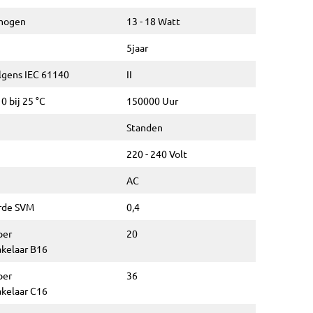
rmogen
13 - 18 Watt
5jaar
lgens IEC 61140
II
 bij 25 °C
150000 Uur
Standen
220 - 240 Volt
AC
rde SVM
0,4
per
20
akelaar B16
per
36
akelaar C16