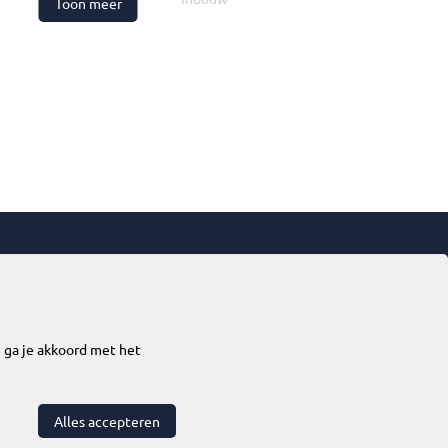
Toon meer
176 Millimeter
75 - 75 mm
150 - 165 Millimeter
tzijde (IP)
IP54
erzijde (IP)
IP20
Niet verstelbaar
Contact
Symmetrisch
IK03
Pragmalux®
atuur volgens
-20 - 40 °C
Hastelweg 269
n ga je akkoord met het
5652 CV
Eindhoven
Aluminium
Nederland
Alles accepteren
Zonder kap