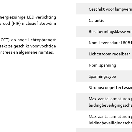
Geschikt voor lampve
ergiezuinige LED-verlichting
Garantie
rood (PIR) inclusief step-dim
Beschermingsklasse vo
-CCT) en hoge lichtopbrengst
Nom. levensduur L80B10
akt ze geschikt voor vochtige
entrees en algemene ruimtes.
Lichtstroom regelbaar
Nom. spanning
Spanningstype
Stroboscoopeffectwaa
Max. aantal armaturen 
leidingbeveiligingssch
Max. aantal armaturen 
leidingbeveiligingssch