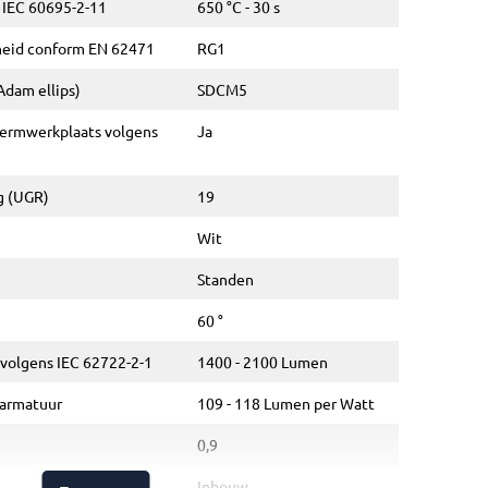
 IEC 60695-2-11
650 °C - 30 s
gheid conform EN 62471
RG1
Adam ellips)
SDCM5
hermwerkplaats volgens
Ja
g (UGR)
19
Wit
Standen
60 °
 volgens IEC 62722-2-1
1400 - 2100 Lumen
 armatuur
109 - 118 Lumen per Watt
0,9
Inbouw