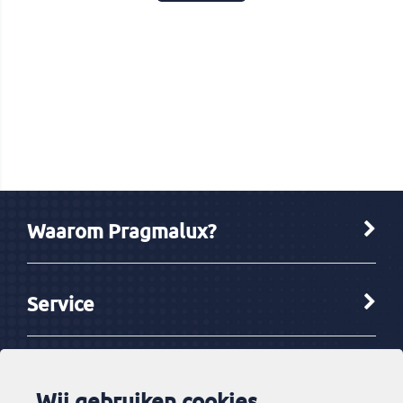
Merk
Pragmalux
Categorie
LED Uniline
EAN Code
8720391091402
Artikelcode
1091402
Verpakking
Stuk(s)
Waarom Pragmalux?
Service
Ketenpartners
Wij gebruiken cookies