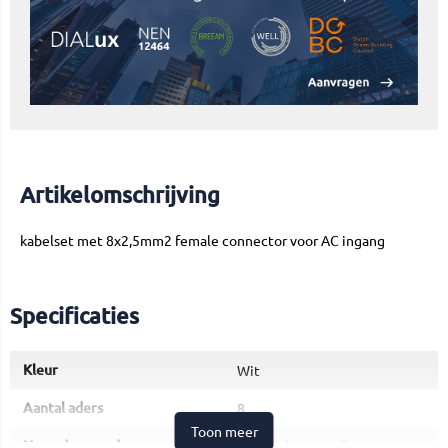
Artikelomschrijving
kabelset met 8x2,5mm2 female connector voor AC ingang
Specificaties
Kleur
Wit
Aantal aders
8
Toon meer
Nom. doorsnede
2,5 Vierkante millimeter