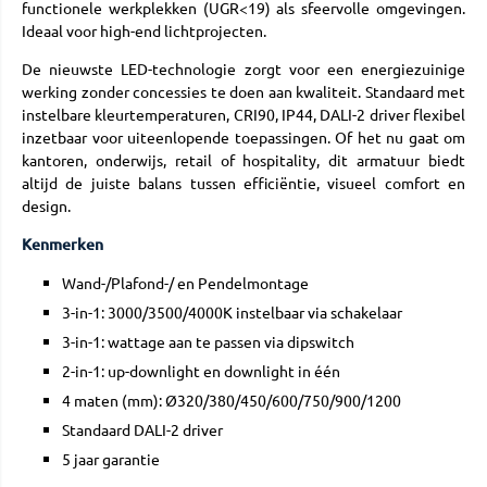
functionele werkplekken (UGR<19) als sfeervolle omgevingen.
Ideaal voor high-end lichtprojecten.
De nieuwste LED-technologie zorgt voor een energiezuinige
werking zonder concessies te doen aan kwaliteit. Standaard met
instelbare kleurtemperaturen, CRI90, IP44, DALI-2 driver flexibel
inzetbaar voor uiteenlopende toepassingen. Of het nu gaat om
kantoren, onderwijs, retail of hospitality, dit armatuur biedt
altijd de juiste balans tussen efficiëntie, visueel comfort en
design.
Kenmerken
Wand-/Plafond-/ en Pendelmontage
3-in-1: 3000/3500/4000K instelbaar via schakelaar
3-in-1: wattage aan te passen via dipswitch
2-in-1: up-downlight en downlight in één
4 maten (mm): Ø320/380/450/600/750/900/1200
Standaard DALI-2 driver
5 jaar garantie