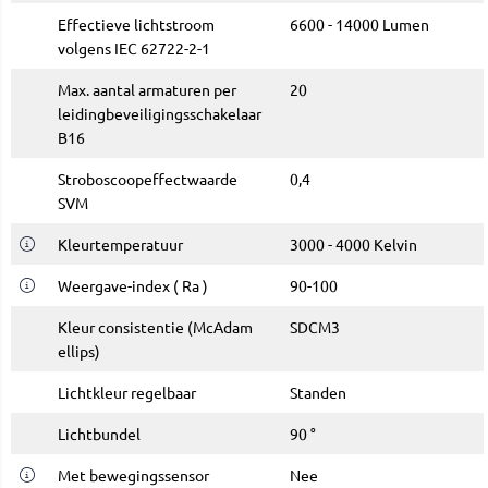
Effectieve lichtstroom
6600 - 14000 Lumen
volgens IEC 62722-2-1
Max. aantal armaturen per
20
leidingbeveiligingsschakelaar
B16
Stroboscoopeffectwaarde
0,4
SVM
K
leurtemperatuur
3000 - 4000 Kelvin
Weergave-index ( Ra )
90-100
Kleur consistentie (McAdam
SDCM3
ellips)
Lichtkleur regelbaar
Standen
Lichtbundel
90 °
Met bewegingssensor
Nee