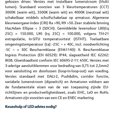
gekozen driver. Versies met instelbare lumenstroom (Multi
lumen). Standaard voorzien van 3 kleurtemperaturen (CCT)
3000K (warm wit), 3500K (warm wit) en 4000K (neutraal wit)
schakelbaar middels schuifschakelaar op armatuur. Algemene
kleurweergave-index (CRI) Ra >90, R9 >50. Zeer stabiele binning
MacAdam Ellipse < 3 (SDCM). Gemiddelde levensduur L80(tq
25C) = 150.000, L90 (tq 25C) = 100.000, volgens TM-21
extrapolatie, In-SITU temperatuurtest (ISTMT). Toelaatbare
omgevingstemperatuur (ta): -25C ~ + 40C, incl. noodverlichting
-5C ~ + 30C Beschermklasse (EN61140): II. Beschermklasse
Ingress Protection (EN 60529): IP44, slagvastheid IEC 62262:
IK08. Gloeidraadtest conform IEC 60695-2-11: 650C. Versies met
3-aderige aansluitklemmen voor bedrading van 0,75 tot 2,5mm2
voor aansluiting en doorlussen (loop-in-loop-out) van voeding.
Versies standaard met DALI-2, Push&dim, corridor functie,
variabele lumenstroom (dipswitch) en Armaturen voldoen aan
de fundamentele eisen van de van toepassing zijnde EU-
richtlijnen en productveiligheidswet, zoals EMC, LvD en RoHs.
Armaturen zijn voorzien van een CE en ENEC markering
Keuzehulp of LED-advies nodig?