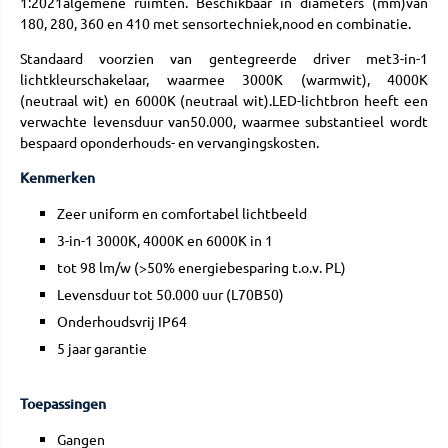
1:2021algemene ruimten. Beschikbaar in diameters (mm)van
180, 280, 360 en 410 met sensortechniek,nood en combinatie.
Standaard voorzien van gentegreerde driver met3-in-1
lichtkleurschakelaar, waarmee 3000K (warmwit), 4000K
(neutraal wit) en 6000K (neutraal wit).LED-lichtbron heeft een
verwachte levensduur van50.000, waarmee substantieel wordt
bespaard oponderhouds- en vervangingskosten.
Kenmerken
Zeer uniform en comfortabel lichtbeeld
3-in-1 3000K, 4000K en 6000K in 1
tot 98 lm/w (>50% energiebesparing t.o.v. PL)
Levensduur tot 50.000 uur (L70B50)
Onderhoudsvrij IP64
5 jaar garantie
Toepassingen
Gangen