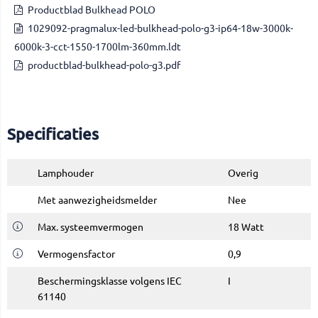
Productblad Bulkhead POLO
1029092-pragmalux-led-bulkhead-polo-g3-ip64-18w-3000k-
6000k-3-cct-1550-1700lm-360mm.ldt
productblad-bulkhead-polo-g3.pdf
Specificaties
Lamphouder
Overig
Met aanwezigheidsmelder
Nee
Max. systeemvermogen
18 Watt
Vermogensfactor
0,9
Beschermingsklasse volgens IEC
I
61140