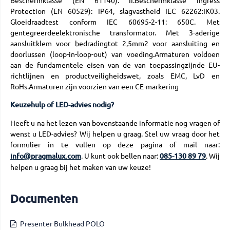
Beschermklasse (EN 61140): II.Beschermklasse Ingress
Protection (EN 60529): IP64, slagvastheid IEC 62262:IK03.
Gloeidraadtest conform IEC 60695-2-11: 650C. Met
gentegreerdeelektronische transformator. Met 3-aderige
aansluitklem voor bedradingtot 2,5mm2 voor aansluiting en
doorlussen (loop-in-loop-out) van voeding.Armaturen voldoen
aan de fundamentele eisen van de van toepassingzijnde EU-
richtlijnen en productveiligheidswet, zoals EMC, LvD en
RoHs.Armaturen zijn voorzien van een CE-markering
Keuzehulp of LED-advies nodig?
Heeft u na het lezen van bovenstaande informatie nog vragen of
wenst u LED-advies? Wij helpen u graag. Stel uw vraag door het
formulier in te vullen op deze pagina of mail naar:
info@pragmalux.com
. U kunt ook bellen naar:
085-130 89 79
. Wij
helpen u graag bij het maken van uw keuze!
Documenten
Presenter Bulkhead POLO