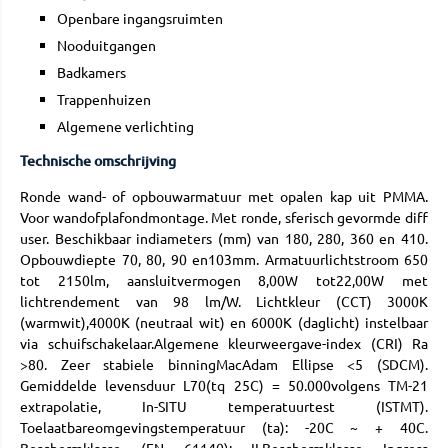
Openbare ingangsruimten
Nooduitgangen
Badkamers
Trappenhuizen
Algemene verlichting
Technische omschrijving
Ronde wand- of opbouwarmatuur met opalen kap uit PMMA.
Voor wandofplafondmontage. Met ronde, sferisch gevormde diff
user. Beschikbaar indiameters (mm) van 180, 280, 360 en 410.
Opbouwdiepte 70, 80, 90 en103mm. Armatuurlichtstroom 650
tot 2150lm, aansluitvermogen 8,00W tot22,00W met
lichtrendement van 98 lm/W. Lichtkleur (CCT) 3000K
(warmwit),4000K (neutraal wit) en 6000K (daglicht) instelbaar
via schuifschakelaar.Algemene kleurweergave-index (CRI) Ra
>80. Zeer stabiele binningMacAdam Ellipse <5 (SDCM).
Gemiddelde levensduur L70(tq 25C) = 50.000volgens TM-21
extrapolatie, In-SITU temperatuurtest (ISTMT).
Toelaatbareomgevingstemperatuur (ta): -20C ~ + 40C.