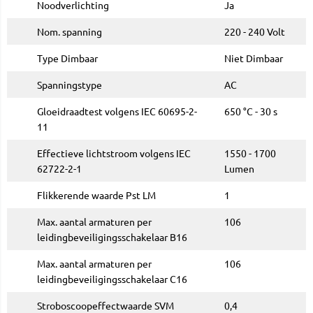
Noodverlichting
Ja
Nom. spanning
220 - 240 Volt
Type Dimbaar
Niet Dimbaar
Spanningstype
AC
Gloeidraadtest volgens IEC 60695-2-
650 °C - 30 s
11
Effectieve lichtstroom volgens IEC
1550 - 1700
62722-2-1
Lumen
Flikkerende waarde Pst LM
1
Max. aantal armaturen per
106
leidingbeveiligingsschakelaar B16
Max. aantal armaturen per
106
leidingbeveiligingsschakelaar C16
Stroboscoopeffectwaarde SVM
0,4