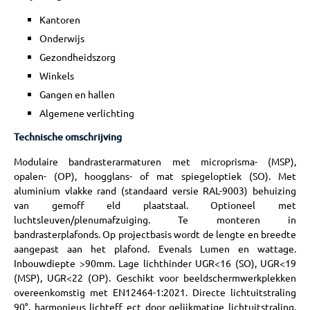
Kantoren
Onderwijs
Gezondheidszorg
Winkels
Gangen en hallen
Algemene verlichting
Technische omschrijving
Modulaire bandrasterarmaturen met microprisma- (MSP),
opalen- (OP), hoogglans- of mat spiegeloptiek (SO). Met
aluminium vlakke rand (standaard versie RAL-9003) behuizing
van gemoff eld plaatstaal. Optioneel met
luchtsleuven/plenumafzuiging. Te monteren in
bandrasterplafonds. Op projectbasis wordt de lengte en breedte
aangepast aan het plafond. Evenals Lumen en wattage.
Inbouwdiepte >90mm. Lage lichthinder UGR<16 (SO), UGR<19
(MSP), UGR<22 (OP). Geschikt voor beeldschermwerkplekken
overeenkomstig met EN12464-1:2021. Directe lichtuitstraling
90°, harmonieus lichteff ect door gelijkmatige lichtuitstraling.