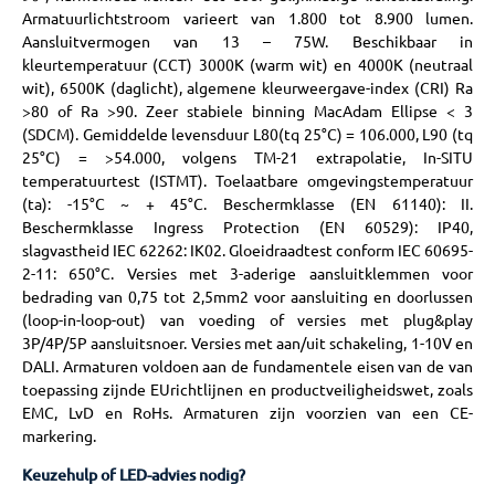
Armatuurlichtstroom varieert van 1.800 tot 8.900 lumen.
Aansluitvermogen van 13 – 75W. Beschikbaar in
kleurtemperatuur (CCT) 3000K (warm wit) en 4000K (neutraal
wit), 6500K (daglicht), algemene kleurweergave-index (CRI) Ra
>80 of Ra >90. Zeer stabiele binning MacAdam Ellipse < 3
(SDCM). Gemiddelde levensduur L80(tq 25°C) = 106.000, L90 (tq
25°C) = >54.000, volgens TM-21 extrapolatie, In-SITU
temperatuurtest (ISTMT). Toelaatbare omgevingstemperatuur
(ta): -15°C ~ + 45°C. Beschermklasse (EN 61140): II.
Beschermklasse Ingress Protection (EN 60529): IP40,
slagvastheid IEC 62262: IK02. Gloeidraadtest conform IEC 60695-
2-11: 650°C. Versies met 3-aderige aansluitklemmen voor
bedrading van 0,75 tot 2,5mm2 voor aansluiting en doorlussen
(loop-in-loop-out) van voeding of versies met plug&play
3P/4P/5P aansluitsnoer. Versies met aan/uit schakeling, 1-10V en
DALI. Armaturen voldoen aan de fundamentele eisen van de van
toepassing zijnde EUrichtlijnen en productveiligheidswet, zoals
EMC, LvD en RoHs. Armaturen zijn voorzien van een CE-
markering.
Keuzehulp of LED-advies nodig?