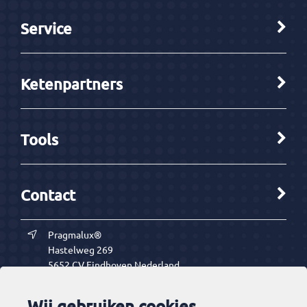
Service
Ketenpartners
Tools
Contact
Pragmalux®
Hastelweg 269
5652 CV
Eindhoven
Nederland
info@pragmalux.com
Wij gebruiken cookies