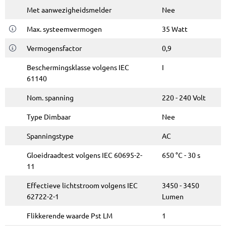
Met aanwezigheidsmelder
Nee
Max. systeemvermogen
35 Watt
Vermogensfactor
0,9
Beschermingsklasse volgens IEC
I
61140
Nom. spanning
220 - 240 Volt
Type Dimbaar
Nee
Spanningstype
AC
Gloeidraadtest volgens IEC 60695-2-
650 °C - 30 s
11
Effectieve lichtstroom volgens IEC
3450 - 3450
62722-2-1
Lumen
Flikkerende waarde Pst LM
1