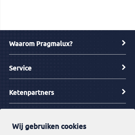
EAN Code
8720391012735
Artikelcode
3501428
Verpakking
Stuk(s)
Waarom Pragmalux?
Service
Ketenpartners
Tools
Wij gebruiken cookies