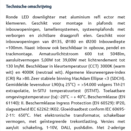
Technische omschrijving
Ronde LED downlighter met aluminium refl ector met
klemveren. Geschikt voor montage in plafonds met
inbouwopeningen, lamellensystemen, systeemplafonds met
verborgen en zichtbare draagprofi elen. Geschikt voor
inbouwopeningen van Ø135, Ø180 en Ø200 Inbouwdiepte
=100mm. Naast inbouw ook beschikbaar in opbouw, pendel en
trackmontage. Armatuurlichtstroom 600 tot 5048lm,
aansluitvermogen 5,00W tot 39,00W met lichtrendement tot
130 lm/W. Beschikbaar in kleurtemperatuur (CCT) 3000K (warm
wit) en 4000K (neutraal wit). Algemene kleurweergave-index
(CRI) Ra >80. Zeer stabiele binning MacAdam Ellipse <3 (SDCM).
Gemiddelde levensduur L90(tq 25°C) = >54.000 volgens TM-21
extrapolatie, In-SITU temperatuurtest (ISTMT). Toelaatbare
omgevingstemperatuur (ta): -20°C ~ + 40°C. Beschermklasse (EN
61140): II. Beschermklasse Ingress Protection (EN 60529): IP20,
slagvastheid IEC 62262: IK02. Gloeidraadtest conform IEC 60695-
2-11: 650°C. Met elektronische transformator, schakelbaar
vermogen, met geïntegreerde trekontlasting. Versies met
aan/uit schakeling, 1-10V, DALI, push&dim. Met 2-aderige