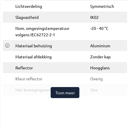
Lichtverdeling
Symmetrisch
Slagvastheid
IK02
Nom. omgevingstemperatuur
-20 - 40 °C
volgens IEC62722-2-1
Materiaal behuizing
Aluminium
Materiaal afdekking
Zonder kap
Reflector
Hoogglans
Kleur reflector
Overig
Met bewegingssensor
Nee
Toon meer
Met lichtsensor
Nee
Merk
Pragmalux
Categorie
LED Downlight
Mado Darklight